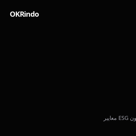
OKRindo
معايير ESG هي مجموعة من المعايير لعمليات الشركة التي يستخدمها المستثمرون المهتمون