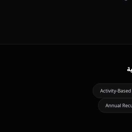
ة
Activity-Based
Annual Rec