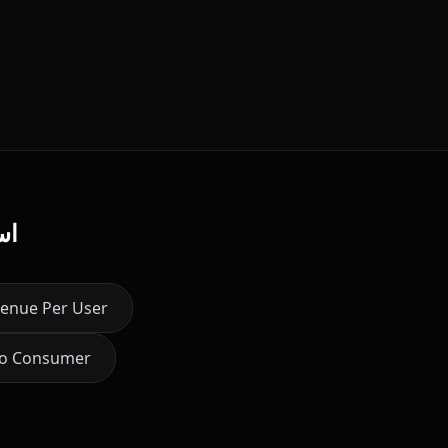
اس
enue Per User
to Consumer