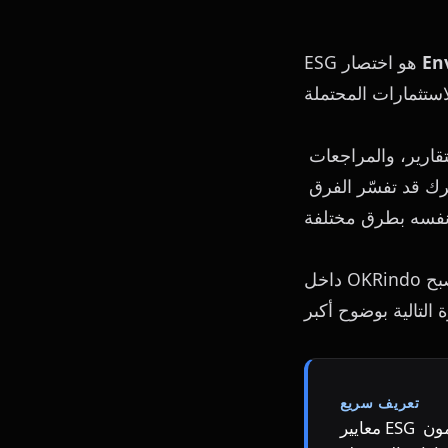
En
ESG هو اختصار 
تزداد أهمية هذا المصطلح عندما تحتاج الفرق إلى تعريف موحّد داخل التخطيط، والتقارير، والمراجعات 
المالية، ومراجعات المبيعات، واجتماعات التنفيذ الأسبوعية. فبدون تعريف مشترك قد تفسّر الفرق 
داخل OKRindo يصبح ESG أكثر فائدة عندما يرتبط بقرار عملي. استخدمه لمراجعة التقدم، واكتشاف 
تعريف سريع
معايير ESG هي مجموعة من المعايير لعمليات الشركة التي يستخدمها المستثمرون المهتمون 