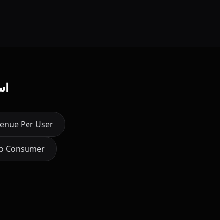
اس
enue Per User
to Consumer