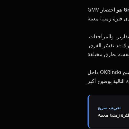
G
GMV هو اختصار 
تزداد أهمية هذا المصطلح عندما تحتاج الفرق إلى تعريف موحّد داخل التخطيط، والتقارير، والمراجعات 
المالية، ومراجعات المبيعات، واجتماعات التنفيذ الأسبوعية. فبدون تعريف مشترك قد تفسّر الفرق 
داخل OKRindo يصبح GMV أكثر فائدة عندما يرتبط بقرار عملي. استخدمه لمراجعة التقدم، واكتشاف 
تعريف سريع