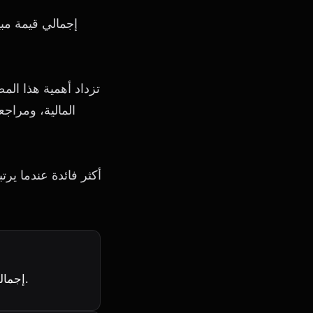
إجمالي قيمة مبيعات الدولار للبضائع المباعة من خلال السوق على مدى فترة زمنية معينة.