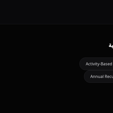
ة
Activity-Based
Annual Rec